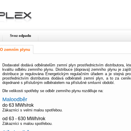
Svoz odpadu
O zemním plynu
Dodavatel dodává odběratelům zemní plyn prostřednictvím distributora, kt
kvalitu odběru zemního plynu. Distribuce (doprava) zemního plynu je zaji
distribuce je regulována Energetickým regulačním úřadem a je stejná pr
prostřednictvím distributora dodává odběrateli zemní plyn, a to za cení
dojednané s příslušným odběratelem na příslušné smluvní období.
Dle velikosti spotřeby se odběr zemního plynu rozděluje na:
Maloodběr
do 63 MWh/rok
Zákazníci s velmi malou spotřebou.
od 63 - 630 MWh/rok
Zákazníci s malou spotřebou.