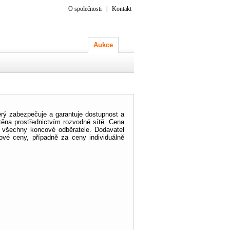
O společnosti
|
Kontakt
Aukce
erý zabezpečuje a garantuje dostupnost a
štěna prostřednictvím rozvodné sítě.
Cena
o všechny koncové odběratele. Dodavatel
kové ceny, případně za ceny individuálně