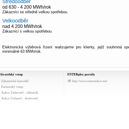
Středoodběr
od 630 - 4 200 MWh/rok
Zákazníci se středně velkou spotřebou.
Velkoodběr
nad 4 200 MWh/rok
Zákazníci s velkou spotřebou.
Elektronická výběrová řízení realizujeme pro klienty, jejiž souhrnná s
minimálně 63 MWh/rok.
živatelský vstup
ENTERplex portály
Zákaznická kancelář
http://www.enteraukce.net/
Partnerský vstup
Aukce Zadavatel - zákazník
Aukce Uchazeč - dodavatel