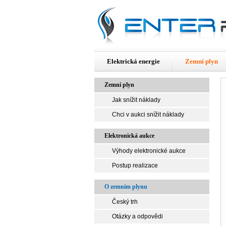
Elektrická energie
Zemní plyn
Zemní plyn
Jak snížit náklady
Chci v aukci snížit náklady
Elektronická aukce
Výhody elektronické aukce
Postup realizace
O zemním plynu
Český trh
Otázky a odpovědi