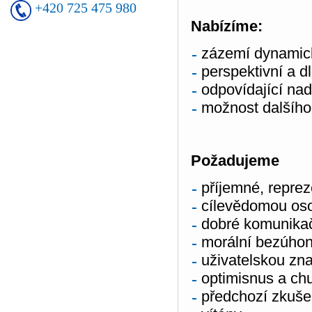
+420 725 475 980
Nabízíme
:
zázemí dynamicky
perspektivní a d
odpovídající na
možnost dalšího
Požadujeme
příjemné, reprez
cílevědomou os
dobré komunikač
morální bezúho
uživatelskou zn
optimisnus a ch
předchozí zkuše