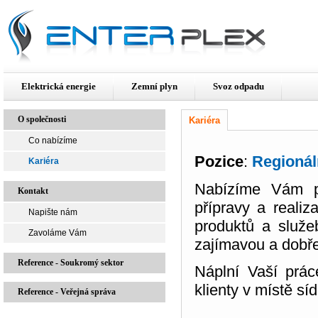
Elektrická energie
Zemní plyn
Svoz odpadu
O společnosti
Kariéra
Co nabízíme
Pozice
:
Regionál
Kariéra
Nabízíme Vám pří
Kontakt
přípravy a realiz
Napište nám
produktů a služ
Zavoláme Vám
zajímavou a dobř
Reference - Soukromý sektor
Náplní Vaší prác
klienty v místě síd
Reference - Veřejná správa