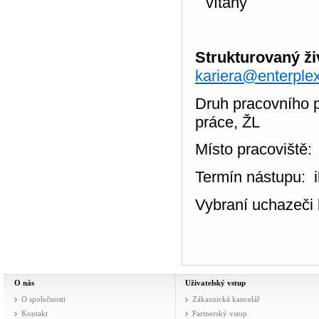
vítány
Strukturovaný živ
kariera@enterple
Druh pracovního 
práce, ŽL
Místo pracoviště:
Termín nástupu: 
Vybraní uchazeči
O nás
Uživatelský vstup
O společnosti
Zákaznická kancelář
Kontakt
Partnerský vstup